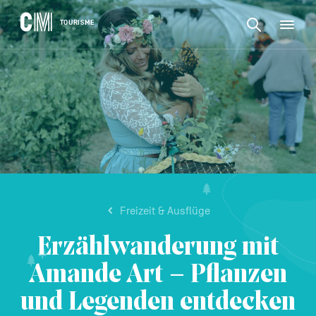
CONTENU
CM
TOURISME
M
Suchen
Tourisme
nach
DE
einer
Suchen
Aktivität,
Navigation
nach
einer
principale
Unterkunft…
einer
BESTÄTIGEN
Aktivität,
einer
Unterkunft…
Freizeit & Ausflüge
Erzählwanderung mit
Amande Art – Pflanzen
und Legenden entdecken