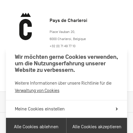
Pays de Charleroi
https://www.paysdecharleroi.be/
Place Vauban 20
,
6000
Charleroi
,
Belgique
+32 (0) 71 49 77 10
maison.tourisme@charleroi.be
Wir möchten gerne Cookies verwenden,
um die Nutzungserfahrung unserer
Besuchen Sie uns
Website zu verbessern.
Weitere Informationen über unsere Richtlinie für die
Verwaltung von Cookies
Verarbeitung von Cookies
Impressum
Datenschutzrichtlinie
Meine Cookies einstellen
Alle Cookies ablehnen
Alle Cookies akzeptieren
Mit Unterstützung von