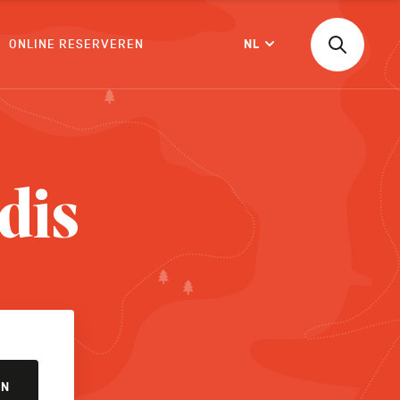
ONLINE RESERVEREN
NL
Zoeken
Langue
naar
een
activiteit,
een
BEVESTIGEN
accommod
...
dis
EN