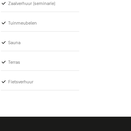
Zaalverhuur (seminarie)
Tuinmeubelen
Sauna
Terras
Fietsverhuur