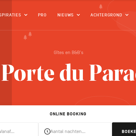
CONTENU
SPIRATIES
PRO
NIEUWS
ACHTERGROND
Gîtes en B&B's
 Porte du Para
ONLINE BOOKING
Vanaf…
Aantal nachten…
BOEK