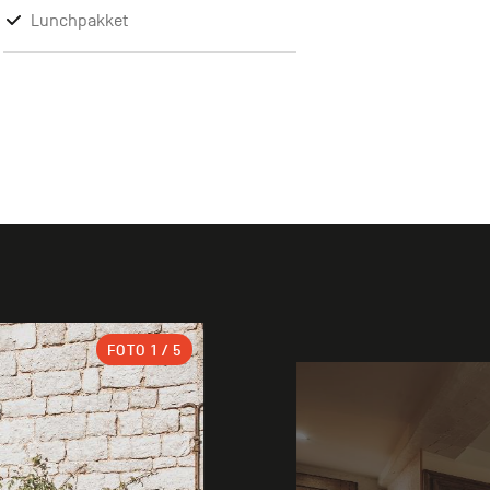
Lunchpakket
FOTO
1
/ 5