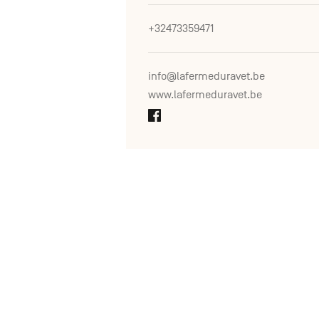
+32473359471
info@lafermeduravet.be
www.lafermeduravet.be