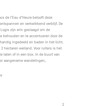
cs de l’Eau d’Heure belooft deze
 ontspannen en verkwikkend verblijf. De
 Logis zijn erin geslaagd om de
te behouden en te accentueren door de
handig ingedeeld en baden in het licht.
n 2 hectaren weiland. Voor ruiters is het
 laten of in een box. In de buurt van
oor aangename wandelingen,
ie
2