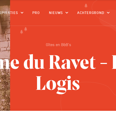
CONTENU
SPIRATIES
PRO
NIEUWS
ACHTERGROND
Gîtes en B&B's
me du Ravet - L
Logis