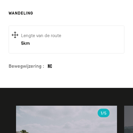
WANDELING
Lengte van de route
5km
Bewegwijzering :
Galerie
1
/5