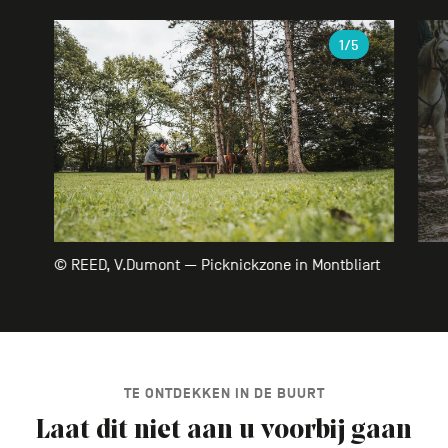
Galerie
1
/5
© REED, V.Dumont — Picknickzone in Montbliart
TE ONTDEKKEN IN DE BUURT
Laat dit niet aan u voorbij gaan