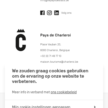
info@lepaysdeslacs.be
Volg ons
Pays de Charleroi
https://www.paysdecharleroi.be/
Place Vauban 20
,
6000
Charleroi
,
Belgique
+32 (0) 71 49 77 10
maison.tourisme@charleroi.be
We zouden graag cookies gebruiken
Volg ons
om de ervaring op onze website te
verbeteren.
Meer info in verband met
ons cookiebeleid
Cookiebeleid
Wettelijke vermeldingen
Privacybeleid
Mijn cookie-instellingen aanpassen