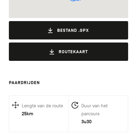
BESTAND .GPX
ROUTEKAART
PAARDRIJDEN
Lengte van de route
Duur van het
25km
parcours
3u30