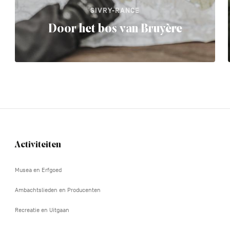
SIVRY-RANCE
Door het bos van Bruyère
Activiteiten
Navigation
tertiaire
Musea en Erfgoed
Ambachtslieden en Producenten
Recreatie en Uitgaan