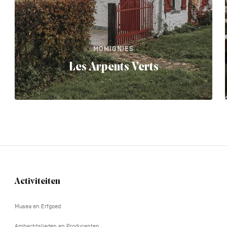
MOMIGNIES
Les Arpents Verts
Activiteiten
Navigation
tertiaire
Musea en Erfgoed
Ambachtslieden en Producenten