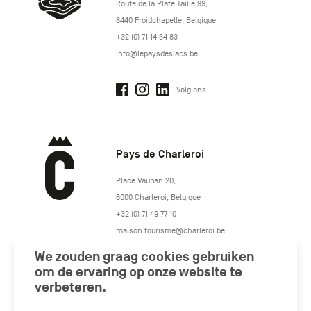
http://www.lepaysdeslacs.be/
Route de la Plate Taille 99
,
6440
Froidchapelle
,
Belgique
+32 (0) 71 14 34 83
info@lepaysdeslacs.be
Volg ons
Pays de Charleroi
https://www.paysdecharleroi.be/
Place Vauban 20
,
6000
Charleroi
,
Belgique
+32 (0) 71 49 77 10
maison.tourisme@charleroi.be
We zouden graag cookies gebruiken
Volg ons
om de ervaring op onze website te
verbeteren.