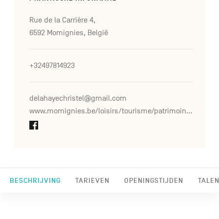
Rue de la Carrière 4,
6592 Momignies, België
+32497814923
delahayechristel@gmail.com
www.momignies.be/loisirs/tourisme/patrimoine/musee-40-44
BESCHRIJVING
TARIEVEN
OPENINGSTIJDEN
TALEN