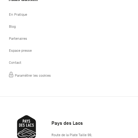
En Pratique
Blog
Partenaires
Espace presse
Contact
Paramétrer les cookies
Pays des Lacs
http://www.lepaysdeslacs.be/
Route de la Plate Taille 99
,