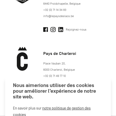
6440
Froidchapelle
,
Belgique
+32 (0) 71 14 34 83
info@lepaysdeslacs.be
Rejoignez-nous
Pays de Charleroi
https://www.paysdecharleroi.be/
Place Vauban 20
,
6000
Charleroi
,
Belgique
+32 (0) 71 49 77 10
maison.tourisme@charleroi.be
Nous aimerions utiliser des cookies
pour améliorer l’expérience de notre
Rejoignez-nous
site web.
En savoir plus sur
notre politique de gestion des
cookies