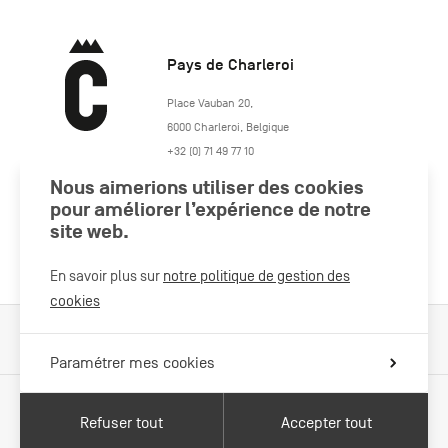
Pays de Charleroi
https://www.paysdecharleroi.be/
Place Vauban 20
,
6000
Charleroi
,
Belgique
+32 (0) 71 49 77 10
maison.tourisme@charleroi.be
Nous aimerions utiliser des cookies
pour améliorer l’expérience de notre
Rejoignez-nous
site web.
En savoir plus sur
notre politique de gestion des
cookies
Cookies Policy
Mentions légales
Politique vie privée
Paramétrer mes cookies
Refuser tout
Accepter tout
Avec le soutien de