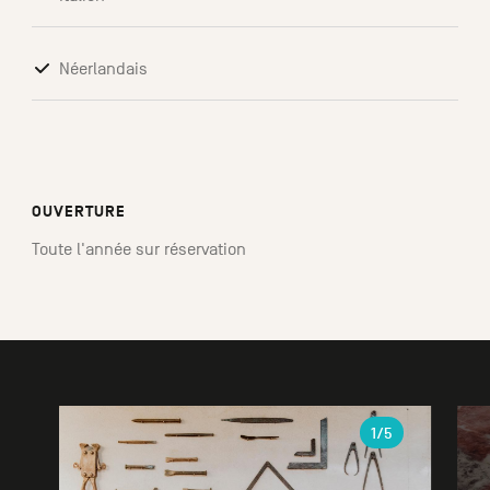
Néerlandais
OUVERTURE
Toute l'année sur réservation
Galerie
1
/5