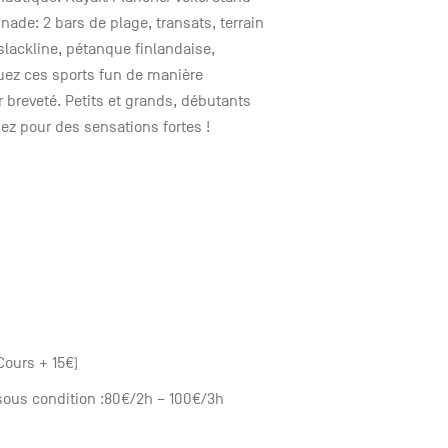
ade: 2 bars de plage, transats, terrain
slackline, pétanque finlandaise,
quez ces sports fun de manière
breveté. Petits et grands, débutants
z pour des sensations fortes !
Cours + 15€)
 sous condition :80€/2h – 100€/3h