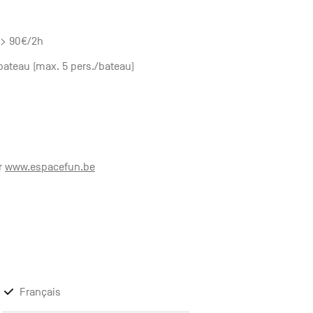
. > 90€/2h
/bateau (max. 5 pers./bateau)
ur
www.espacefun.be
Français