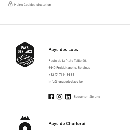
Meine Cookies einstellen
Pays des Lacs
http://www.lepaysdeslacs.be/
Route de la Plate Taille 99
,
6440
Froidchapelle
,
Belgique
+32 (0) 71 14 34 83
info@lepaysdeslacs.be
Besuchen Sie uns
Pays de Charleroi