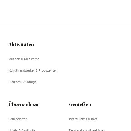
Aktivitäten
Navigation
tertiaire
Museen & Kulturerbe
Kunsthandwerker & Produzenten
Freizeit & Ausflüge
Übernachten
Genießen
Feriendörfer
Restaurants & Bars
Hotels & Gasthöfe
Regionalprodukte-Läden