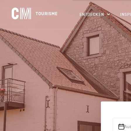
Navigation
CM
TOURISME
ENTDECKEN
INSP
principale
Tourisme
Suchen
DE
nach
einer
Aktivität,
einer
Unterkunft…
Au