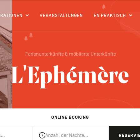
CONTENU
IRATIONEN
VERANSTALTUNGEN
EN PRAKTISCH
Ferienunterkünfte & möblierte Unterkünfte
L'Ephémère
ONLINE BOOKING
s…
Anzahl der Nächte…
RESERVI