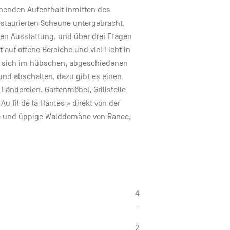
nenden Aufenthalt inmitten des
 restaurierten Scheune untergebracht,
ten Ausstattung, und über drei Etagen
t auf offene Bereiche und viel Licht in
e sich im hübschen, abgeschiedenen
und abschalten, dazu gibt es einen
ändereien. Gartenmöbel, Grillstelle
 fil de la Hantes » direkt von der
ge und üppige Walddomäne von Rance,
4
2