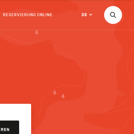
RESERVIERUNG ONLINE
DE
Suchen
Langue
nach
einer
Aktivität,
einer
BESTÄTIGEN
Unterkunf
EREN