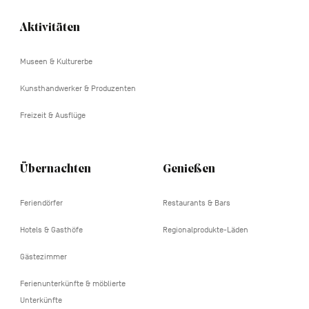
Aktivitäten
Navigation
tertiaire
Museen & Kulturerbe
Kunsthandwerker & Produzenten
Freizeit & Ausflüge
Übernachten
Genießen
Feriendörfer
Restaurants & Bars
Hotels & Gasthöfe
Regionalprodukte-Läden
Gästezimmer
Ferienunterkünfte & möblierte
Unterkünfte