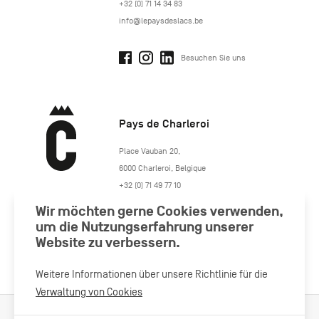
+32 (0) 71 14 34 83
info@lepaysdeslacs.be
Besuchen Sie uns
Pays de Charleroi
https://www.paysdecharleroi.be/
Place Vauban 20
,
6000
Charleroi
,
Belgique
+32 (0) 71 49 77 10
maison.tourisme@charleroi.be
Wir möchten gerne Cookies verwenden,
um die Nutzungserfahrung unserer
Website zu verbessern.
Besuchen Sie uns
Weitere Informationen über unsere Richtlinie für die
Verwaltung von Cookies