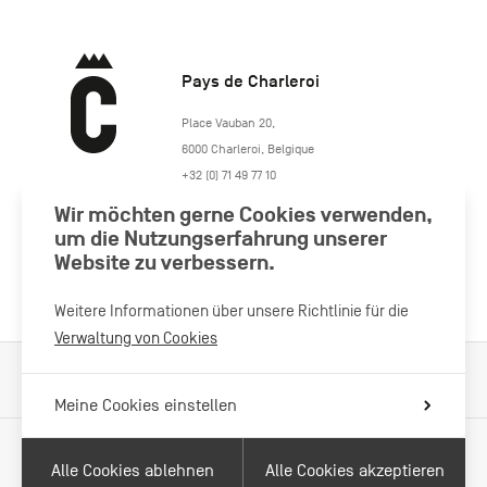
Pays de Charleroi
https://www.paysdecharleroi.be/
Place Vauban 20
,
6000
Charleroi
,
Belgique
+32 (0) 71 49 77 10
maison.tourisme@charleroi.be
Wir möchten gerne Cookies verwenden,
um die Nutzungserfahrung unserer
Besuchen Sie uns
Website zu verbessern.
Weitere Informationen über unsere Richtlinie für die
Verwaltung von Cookies
Verarbeitung von Cookies
Impressum
Datenschutzrichtlinie
Meine Cookies einstellen
Alle Cookies ablehnen
Alle Cookies akzeptieren
Mit Unterstützung von