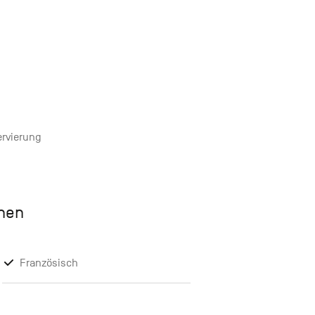
ervierung
chen
Französisch