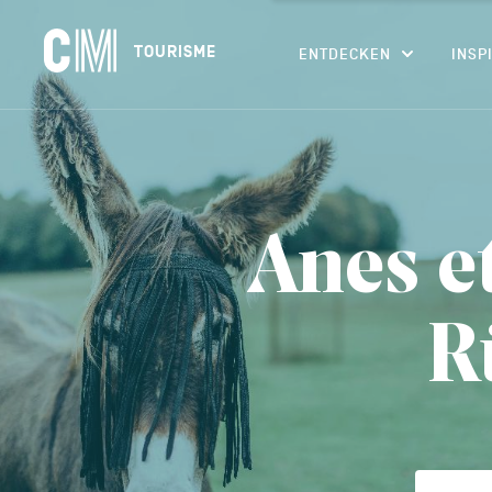
Navigation
CM
TOURISME
ENTDECKEN
INSP
principale
Tourisme
Suchen
DE
nach
einer
Aktivität,
einer
Unterkunft…
Anes e
R