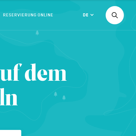
RESERVIERUNG ONLINE
DE
Suchen
Langue
nach
einer
Aktivität,
einer
BESTÄTIGEN
Unterkunf
auf dem
ln