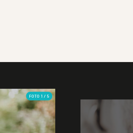
FOTO
1
/ 5