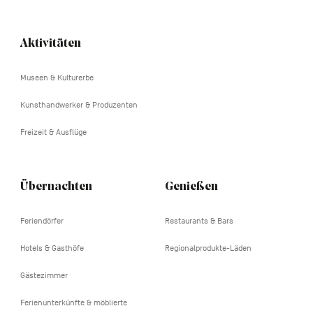
Aktivitäten
Navigation
tertiaire
Museen & Kulturerbe
Kunsthandwerker & Produzenten
Freizeit & Ausflüge
Übernachten
Genießen
Feriendörfer
Restaurants & Bars
Hotels & Gasthöfe
Regionalprodukte-Läden
Gästezimmer
Ferienunterkünfte & möblierte