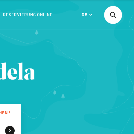
RESERVIERUNG ONLINE
DE
Suchen
Langue
nach
einer
Aktivität,
einer
BESTÄTIGEN
Unterkunf
dela
HEN !