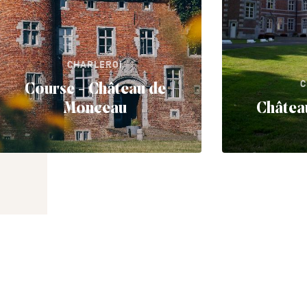
CHARLEROI
C
Course - Château de
Monceau
Châtea