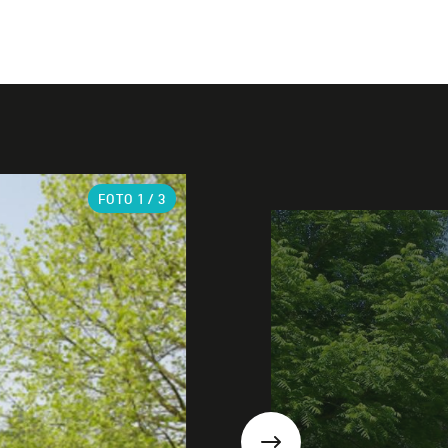
FOTO
1
/ 3