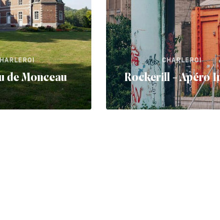
HARLEROI
CHARLEROI
u de Monceau
Rockerill - Apéro I