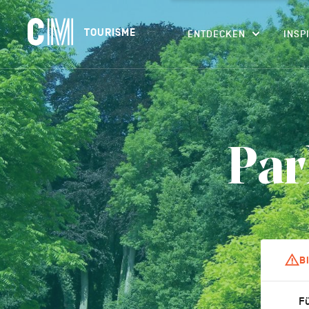
Navigation
CM
TOURISME
ENTDECKEN
INSP
principale
Tourisme
Suchen
DE
nach
einer
Aktivität,
einer
Unterkunft…
Par
B
Fü