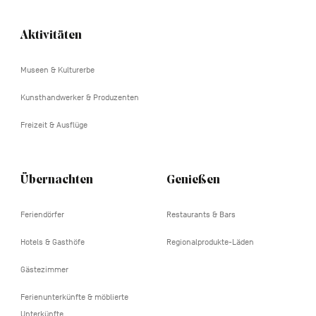
Aktivitäten
Navigation
tertiaire
Museen & Kulturerbe
Kunsthandwerker & Produzenten
Freizeit & Ausflüge
Übernachten
Genießen
Feriendörfer
Restaurants & Bars
Hotels & Gasthöfe
Regionalprodukte-Läden
Gästezimmer
Ferienunterkünfte & möblierte
Unterkünfte