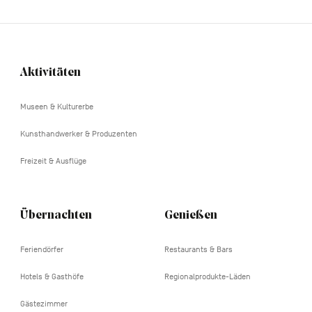
Aktivitäten
Navigation
tertiaire
Museen & Kulturerbe
Kunsthandwerker & Produzenten
Freizeit & Ausflüge
Übernachten
Genießen
Feriendörfer
Restaurants & Bars
Hotels & Gasthöfe
Regionalprodukte-Läden
Gästezimmer