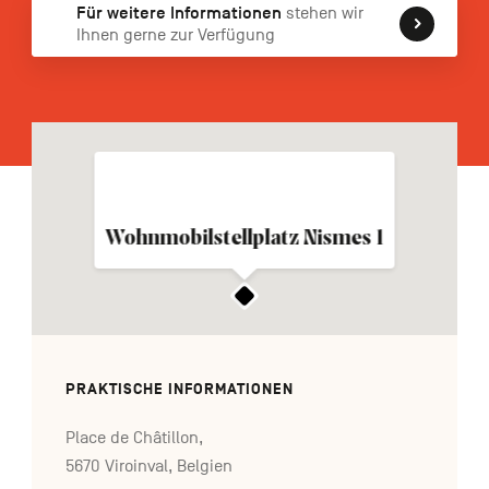
Für weitere Informationen
stehen wir
FR
NL
EN
Ihnen gerne zur Verfügung
Navigation
secondaire
Wohnmobilstellplatz Nismes 1
PRAKTISCHE INFORMATIONEN
Place de Châtillon,
5670 Viroinval, Belgien