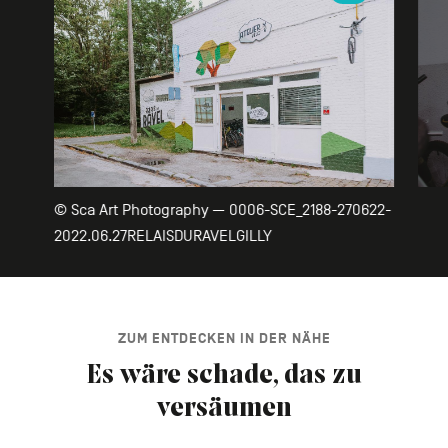
© Sca Art Photography — 0006-SCE_2188-270622-
2022.06.27RELAISDURAVELGILLY
ZUM ENTDECKEN IN DER NÄHE
Es wäre schade, das zu
versäumen