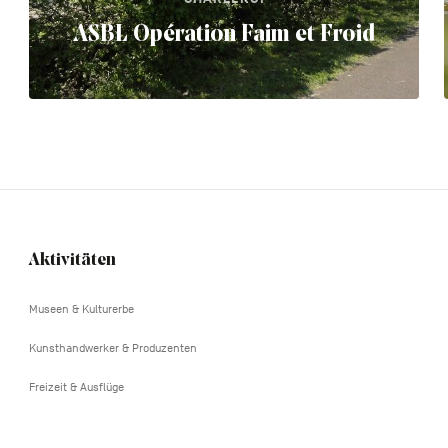
ASBL Opération Faim et Froid
Aktivitäten
Navigation
tertiaire
Museen & Kulturerbe
Kunsthandwerker & Produzenten
Freizeit & Ausflüge