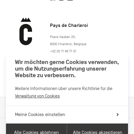
Pays de Charleroi
https://www.paysdecharleroi.be/
Place Vauban 20
,
6000
Charleroi
,
Belgique
+32 (0) 71 49 77 10
maison.tourisme@charleroi.be
Wir möchten gerne Cookies verwenden,
um die Nutzungserfahrung unserer
Website zu verbessern.
Besuchen Sie uns
Weitere Informationen über unsere Richtlinie für die
Verwaltung von Cookies
Verarbeitung von Cookies
Impressum
Datenschutzrichtlinie
Meine Cookies einstellen
Alle Cookies ablehnen
Alle Cookies akzeptieren
Mit Unterstützung von