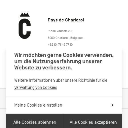
Pays de Charleroi
https://www.paysdecharleroi.be/
Place Vauban 20
,
6000
Charleroi
,
Belgique
+32 (0) 71 49 77 10
maison.tourisme@charleroi.be
Wir möchten gerne Cookies verwenden,
um die Nutzungserfahrung unserer
Besuchen Sie uns
Website zu verbessern.
Weitere Informationen über unsere Richtlinie für die
Verwaltung von Cookies
Verarbeitung von Cookies
Impressum
Datenschutzrichtlinie
Meine Cookies einstellen
Alle Cookies ablehnen
Alle Cookies akzeptieren
Mit Unterstützung von