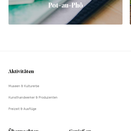
Pot-au-Phô
Aktivitäten
Navigation
tertiaire
Museen & Kulturerbe
Kunsthandwerker & Produzenten
Freizeit & Ausflüge