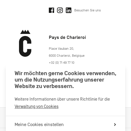
Besuchen Sie uns
Pays de Charleroi
https://www.paysdecharleroi.be/
Place Vauban 20
,
6000
Charleroi
,
Belgique
+32 (0) 71 49 77 10
maison.tourisme@charleroi.be
Wir möchten gerne Cookies verwenden,
um die Nutzungserfahrung unserer
Besuchen Sie uns
Website zu verbessern.
Weitere Informationen über unsere Richtlinie für die
Verwaltung von Cookies
Verarbeitung von Cookies
Impressum
Datenschutzrichtlinie
Meine Cookies einstellen