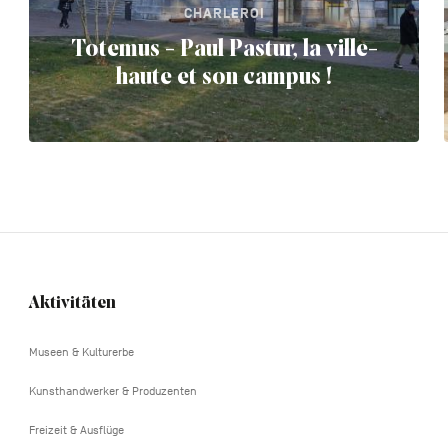
CHARLEROI
Totemus - Paul Pastur, la ville-
haute et son campus !
Aktivitäten
Navigation
tertiaire
Museen & Kulturerbe
Kunsthandwerker & Produzenten
Freizeit & Ausflüge