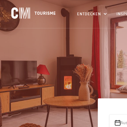
Navigation
CM
TOURISME
ENTDECKEN
INSP
principale
Tourisme
Suchen
DE
nach
einer
Aktivität,
einer
Unterkunft…
Au