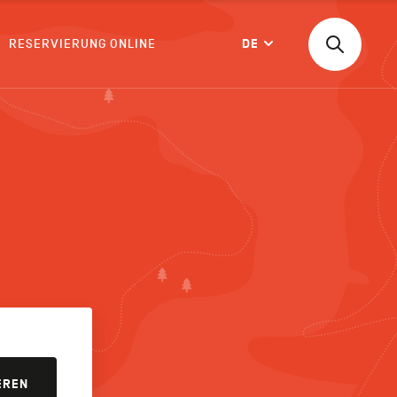
RESERVIERUNG ONLINE
DE
Suchen
Langue
nach
einer
Aktivität,
einer
BESTÄTIGEN
Unterkunf
EREN