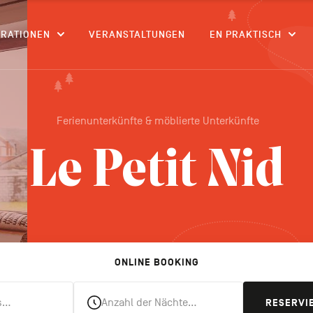
CONTENU
IRATIONEN
VERANSTALTUNGEN
EN PRAKTISCH
Ferienunterkünfte & möblierte Unterkünfte
Le Petit Nid
ONLINE BOOKING
s…
Anzahl der Nächte…
RESERVI