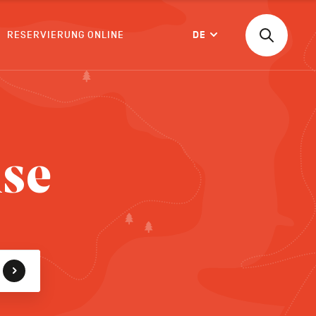
RESERVIERUNG ONLINE
DE
Suchen
Langue
nach
einer
Aktivität,
einer
BESTÄTIGEN
Unterkunf
ise