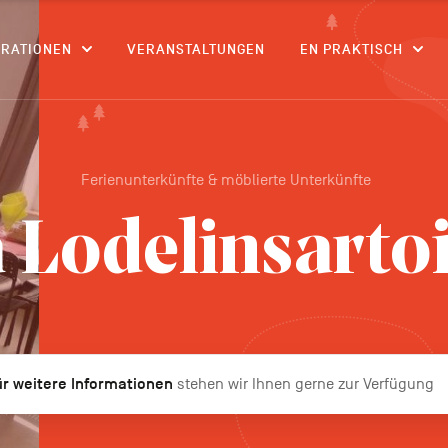
CONTENU
IRATIONEN
VERANSTALTUNGEN
EN PRAKTISCH
Ferienunterkünfte & möblierte Unterkünfte
 Lodelinsarto
r weitere Informationen
stehen wir Ihnen gerne zur Verfügung