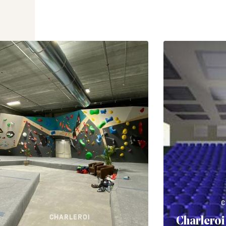
C
CHARLEROI
Charleroi