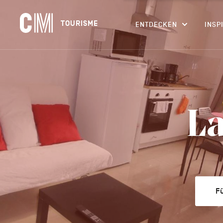
Navigation
CM
TOURISME
ENTDECKEN
INSP
principale
Tourisme
Suchen
DE
nach
einer
Aktivität,
einer
Unterkunft…
La
Fü