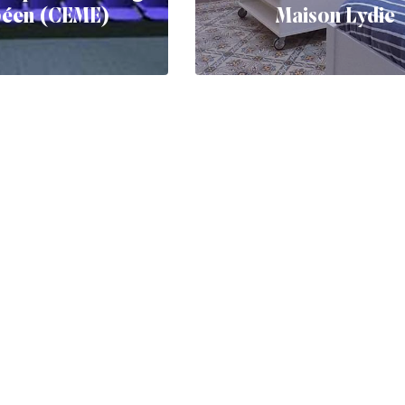
péen (CEME)
Maison Lydie