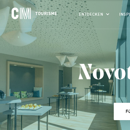
Navigation
CM
TOURISME
ENTDECKEN
INSP
principale
Tourisme
Suchen
DE
nach
einer
Aktivität,
einer
Unterkunft…
Novot
Fü