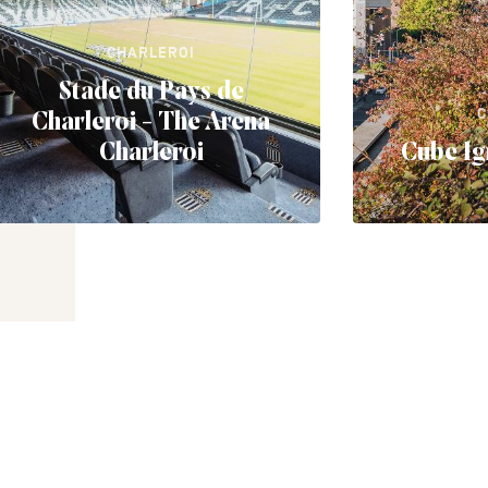
CHARLEROI
Stade du Pays de
C
Charleroi - The Arena
Charleroi
Cube Ig