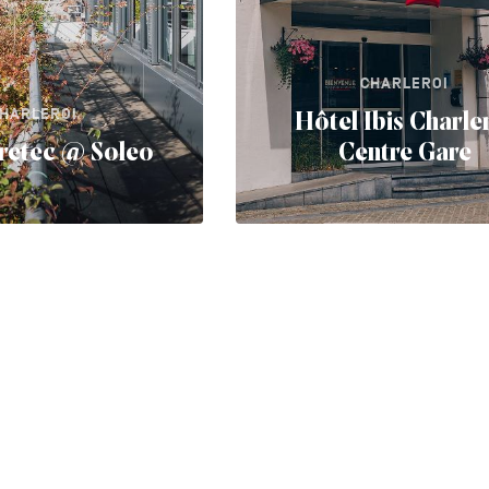
CHARLEROI
HARLEROI
Hôtel Ibis Charle
retec @ Soleo
Centre Gare