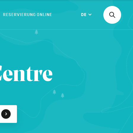
RESERVIERUNG ONLINE
DE
Suchen
Langue
nach
einer
Aktivität,
einer
BESTÄTIGEN
Unterkunf
Centre