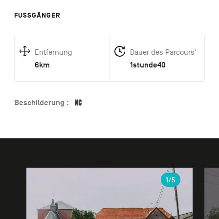
FUSSGÄNGER
Entfernung
Dauer des Parcours'
6km
1stunde40
Beschilderung :
Galerie
1
/5