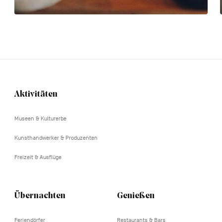
Aktivitäten
Navigation
tertiaire
Museen & Kulturerbe
Kunsthandwerker & Produzenten
Freizeit & Ausflüge
Übernachten
Genießen
Feriendörfer
Restaurants & Bars