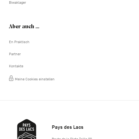
Biwaklager
Aber auch …
En Praktisch
Partner
Kontakte
Meine Cookies einstellen
Pays des Lacs
http://www.lepaysdeslacs.be/