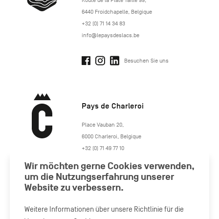
Route de la Plate Taille 99
,
6440
Froidchapelle
,
Belgique
+32 (0) 71 14 34 83
info@lepaysdeslacs.be
Besuchen Sie uns
Pays de Charleroi
https://www.paysdecharleroi.be/
Place Vauban 20
,
6000
Charleroi
,
Belgique
+32 (0) 71 49 77 10
maison.tourisme@charleroi.be
Wir möchten gerne Cookies verwenden,
um die Nutzungserfahrung unserer
Website zu verbessern.
Besuchen Sie uns
Weitere Informationen über unsere Richtlinie für die