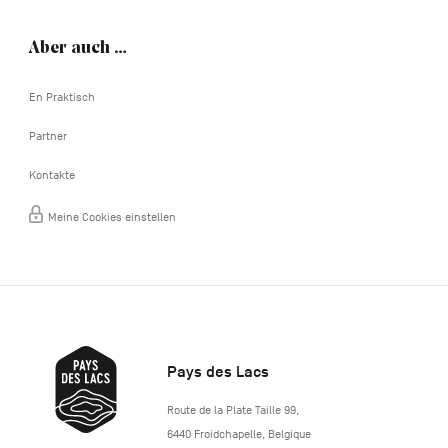
Aber auch …
En Praktisch
Partner
Kontakte
Meine Cookies einstellen
Pays des Lacs
http://www.lepaysdeslacs.be/
Route de la Plate Taille 99
,
6440
Froidchapelle
,
Belgique