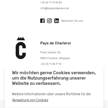
+32 (0) 71 14 34 83
info@lepaysdeslacs.be
Besuchen Sie uns
Pays de Charleroi
https://www.paysdecharleroi.be/
Place Vauban 20
,
6000
Charleroi
,
Belgique
+32 (0) 71 49 77 10
maison.tourisme@charleroi.be
Wir möchten gerne Cookies verwenden,
um die Nutzungserfahrung unserer
Besuchen Sie uns
Website zu verbessern.
Weitere Informationen über unsere Richtlinie für die
Verwaltung von Cookies