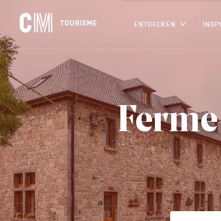
Navigation
CM
TOURISME
ENTDECKEN
INSP
principale
Tourisme
Suchen
DE
nach
einer
Aktivität,
einer
Unterkunft…
Ferme 