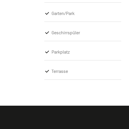
Garten/Park
Geschirrspüler
Parkplatz
Terrasse