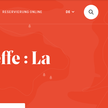
RESERVIERUNG ONLINE
DE
Suchen
Langue
nach
einer
Aktivität,
einer
BESTÄTIGEN
Unterkunf
fe : La