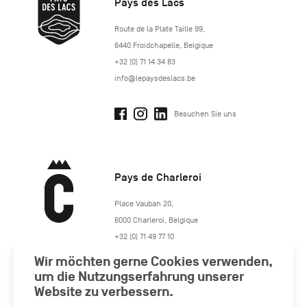
Pays des Lacs
http://www.lepaysdeslacs.be/
Route de la Plate Taille 99
,
6440
Froidchapelle
,
Belgique
+32 (0) 71 14 34 83
info@lepaysdeslacs.be
Besuchen Sie uns
Pays de Charleroi
https://www.paysdecharleroi.be/
Place Vauban 20
,
6000
Charleroi
,
Belgique
+32 (0) 71 49 77 10
maison.tourisme@charleroi.be
Wir möchten gerne Cookies verwenden,
um die Nutzungserfahrung unserer
Besuchen Sie uns
Website zu verbessern.