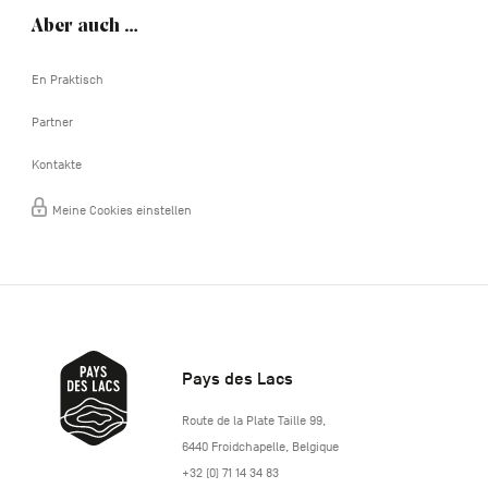
Aber auch …
En Praktisch
Partner
Kontakte
Meine Cookies einstellen
Pays des Lacs
http://www.lepaysdeslacs.be/
Route de la Plate Taille 99
,
6440
Froidchapelle
,
Belgique
+32 (0) 71 14 34 83