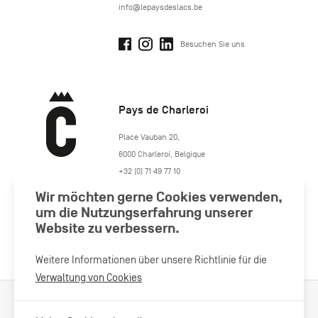
info@lepaysdeslacs.be
Besuchen Sie uns
Pays de Charleroi
https://www.paysdecharleroi.be/
Place Vauban 20
,
6000
Charleroi
,
Belgique
+32 (0) 71 49 77 10
maison.tourisme@charleroi.be
Wir möchten gerne Cookies verwenden,
um die Nutzungserfahrung unserer
Besuchen Sie uns
Website zu verbessern.
Weitere Informationen über unsere Richtlinie für die
Verwaltung von Cookies
Verarbeitung von Cookies
Impressum
Datenschutzrichtlinie