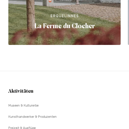
ERQUELINNES
La Ferme du Clocher
Aktivitäten
Navigation
tertiaire
Museen & Kulturerbe
Kunsthandwerker & Produzenten
Freizeit & Ausflüge