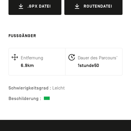
.GPX DATEI
ROUTENDATEI
FUSSGÄNGER
Entfernung
Dauer des Parcours'
6.9km
1stunde50
Schwierigkeitsgrad :
Leicht
Beschilderung :