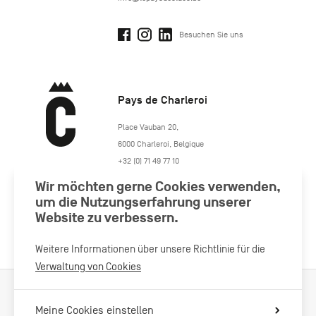
Besuchen Sie uns
Pays de Charleroi
https://www.paysdecharleroi.be/
Place Vauban 20
,
6000
Charleroi
,
Belgique
+32 (0) 71 49 77 10
maison.tourisme@charleroi.be
Wir möchten gerne Cookies verwenden,
um die Nutzungserfahrung unserer
Besuchen Sie uns
Website zu verbessern.
Weitere Informationen über unsere Richtlinie für die
Verwaltung von Cookies
Verarbeitung von Cookies
Impressum
Datenschutzrichtlinie
Meine Cookies einstellen