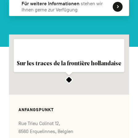
Für weitere Informationen
stehen wir
FR
NL
EN
Ihnen gerne zur Verfügung
Navigation
secondaire
Sur les traces de la frontière hollandaise
ANFANGSPUNKT
Rue Trieu Colinot 12,
6560 Erquelinnes, Belgien