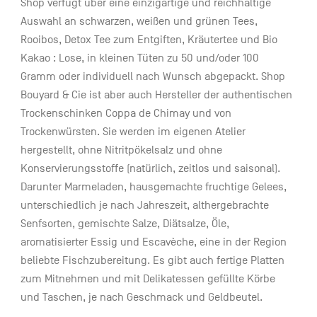
Shop verfügt über eine einzigartige und reichhaltige
Auswahl an schwarzen, weißen und grünen Tees,
Rooibos, Detox Tee zum Entgiften, Kräutertee und Bio
Kakao : Lose, in kleinen Tüten zu 50 und/oder 100
Gramm oder individuell nach Wunsch abgepackt. Shop
Bouyard & Cie ist aber auch Hersteller der authentischen
Trockenschinken Coppa de Chimay und von
Trockenwürsten. Sie werden im eigenen Atelier
hergestellt, ohne Nitritpökelsalz und ohne
Konservierungsstoffe (natürlich, zeitlos und saisonal).
Darunter Marmeladen, hausgemachte fruchtige Gelees,
unterschiedlich je nach Jahreszeit, althergebrachte
Senfsorten, gemischte Salze, Diätsalze, Öle,
aromatisierter Essig und Escavèche, eine in der Region
beliebte Fischzubereitung. Es gibt auch fertige Platten
zum Mitnehmen und mit Delikatessen gefüllte Körbe
und Taschen, je nach Geschmack und Geldbeutel.