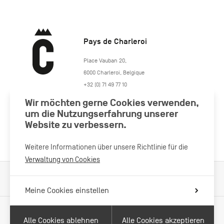
Pays de Charleroi
https://www.paysdecharleroi.be/
Place Vauban 20
,
6000
Charleroi
,
Belgique
+32 (0) 71 49 77 10
maison.tourisme@charleroi.be
Wir möchten gerne Cookies verwenden,
um die Nutzungserfahrung unserer
Website zu verbessern.
Besuchen Sie uns
Weitere Informationen über unsere Richtlinie für die
Verwaltung von Cookies
Verarbeitung von Cookies
Impressum
Datenschutzrichtlinie
Meine Cookies einstellen
Alle Cookies ablehnen
Alle Cookies akzeptieren
Mit Unterstützung von