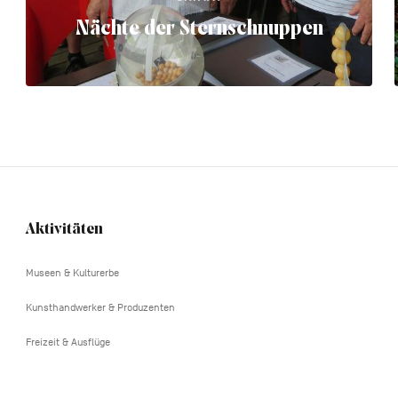
Nächte der Sternschnuppen
Aktivitäten
Navigation
tertiaire
Museen & Kulturerbe
Kunsthandwerker & Produzenten
Freizeit & Ausflüge