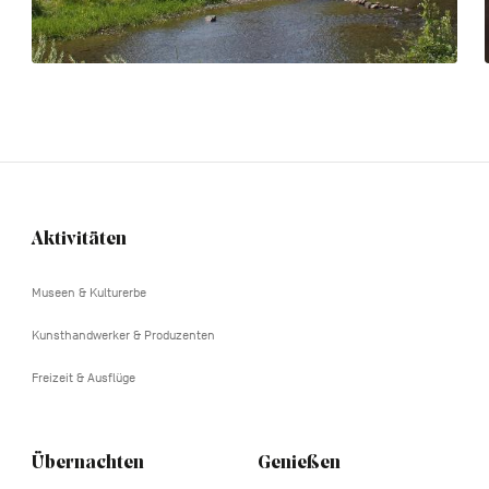
Aktivitäten
Navigation
tertiaire
Museen & Kulturerbe
Kunsthandwerker & Produzenten
Freizeit & Ausflüge
Übernachten
Genießen