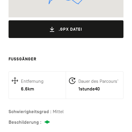
.GPX DATEI
FUSSGÄNGER
Entfernung
Dauer des Parcours'
6.6km
1stunde40
Schwierigkeitsgrad :
Mittel
Beschilderung :