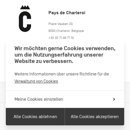
Pays de Charleroi
https://www.paysdecharleroi.be/
Place Vauban 20
,
6000
Charleroi
,
Belgique
+32 (0) 71 49 77 10
maison.tourisme@charleroi.be
Wir möchten gerne Cookies verwenden,
um die Nutzungserfahrung unserer
Besuchen Sie uns
Website zu verbessern.
Weitere Informationen über unsere Richtlinie für die
Verwaltung von Cookies
Verarbeitung von Cookies
Impressum
Datenschutzrichtlinie
Meine Cookies einstellen
Alle Cookies ablehnen
Alle Cookies akzeptieren
Mit Unterstützung von