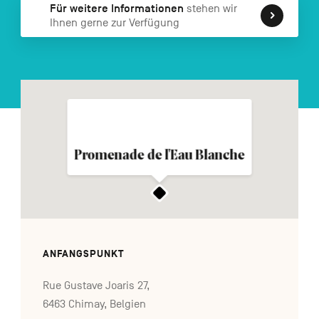
Für weitere Informationen
stehen wir
FR
NL
EN
Ihnen gerne zur Verfügung
Navigation
secondaire
Promenade de l'Eau Blanche
ANFANGSPUNKT
Rue Gustave Joaris 27,
6463 Chimay, Belgien