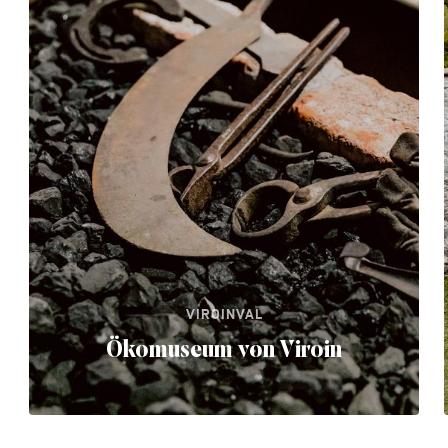
VIROINVAL
Ökomuseum von Viroin