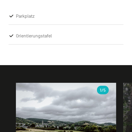
Parkplatz
Orientierungstafel
Galerie
1
/5