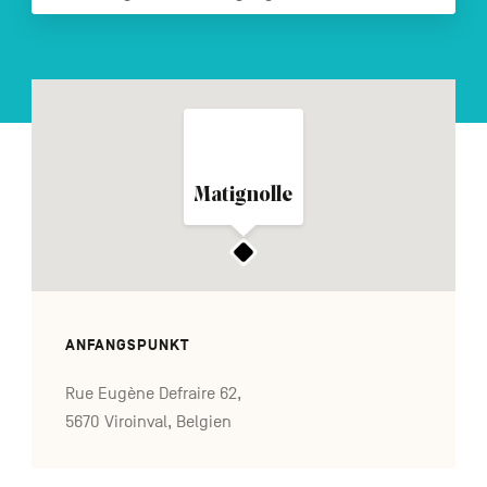
FR
NL
EN
Navigation
secondaire
Matignolle
ANFANGSPUNKT
Rue Eugène Defraire 62,
5670 Viroinval, Belgien