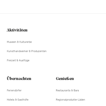
Aktivitäten
Navigation
tertiaire
Museen & Kulturerbe
Kunsthandwerker & Produzenten
Freizeit & Ausflüge
Übernachten
Genießen
Feriendörfer
Restaurants & Bars
Hotels & Gasthöfe
Regionalprodukte-Läden