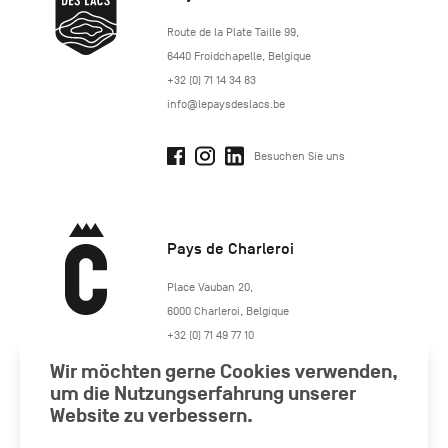
http://www.lepaysdeslacs.be/
Route de la Plate Taille 99
,
6440
Froidchapelle
,
Belgique
+32 (0) 71 14 34 83
info@lepaysdeslacs.be
Besuchen Sie uns
Pays de Charleroi
https://www.paysdecharleroi.be/
Place Vauban 20
,
6000
Charleroi
,
Belgique
+32 (0) 71 49 77 10
maison.tourisme@charleroi.be
Wir möchten gerne Cookies verwenden,
um die Nutzungserfahrung unserer
Website zu verbessern.
Besuchen Sie uns