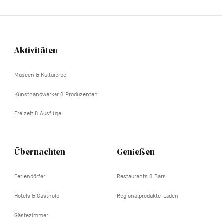
Aktivitäten
Navigation
tertiaire
Museen & Kulturerbe
Kunsthandwerker & Produzenten
Freizeit & Ausflüge
Übernachten
Genießen
Feriendörfer
Restaurants & Bars
Hotels & Gasthöfe
Regionalprodukte-Läden
Gästezimmer