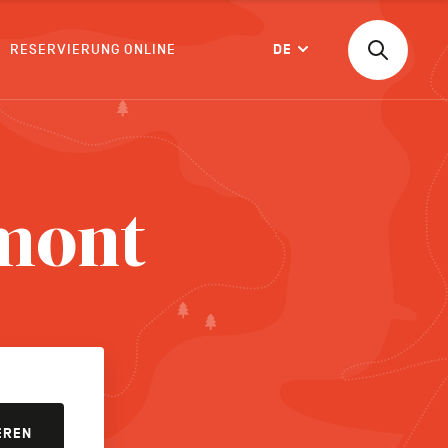
RESERVIERUNG ONLINE
DE
Suchen
Langue
nach
einer
Aktivität,
einer
BESTÄTIGEN
Unterkunf
rmont
EREN