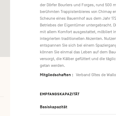
der Dörfer Bourlers und Forges, rund 500 
berühmten Trappistenbieres von Chimay ent
Scheune eines Bauernhof aus dem Jahr 172
Betriebes der Eigentümer untergebracht. 
mit allem Komfort ausgestattet, möbliert 
integrierten traditionellen Akzenten. Nutz
entspannen Sie sich bei einem Spaziergan
können Sie einmal das Leben auf dem Baue
versorgt, die Kälber gefüttert und die tägl
getan werden.
Mitgliedschaften :
Verband Gîtes de Wallo
EMPFANGSKAPAZITÄT
Basiskapazität