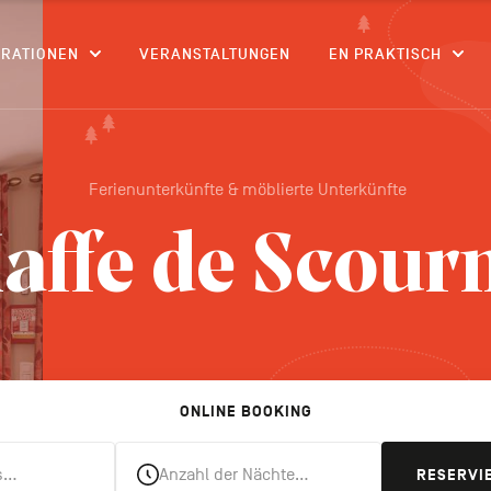
CONTENU
IRATIONEN
VERANSTALTUNGEN
EN PRAKTISCH
Ferienunterkünfte & möblierte Unterkünfte
affe de Scou
ONLINE BOOKING
s…
Anzahl der Nächte…
RESERVI