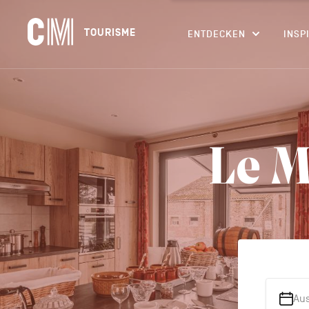
Navigation
CM
TOURISME
ENTDECKEN
INSP
principale
Tourisme
Suchen
DE
nach
einer
Aktivität,
einer
Unterkunft…
Le M
Au