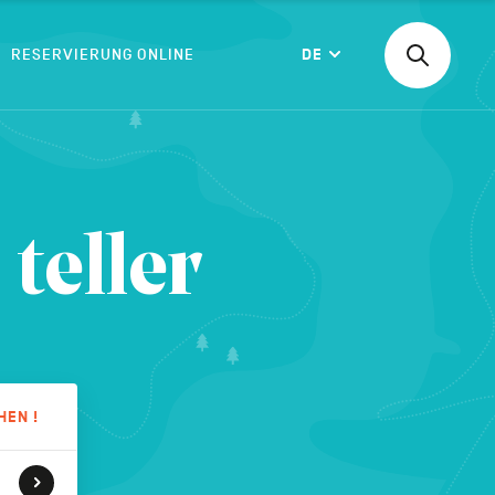
RESERVIERUNG ONLINE
DE
Suchen
Langue
nach
einer
Aktivität,
einer
BESTÄTIGEN
Unterkunf
teller
HEN !