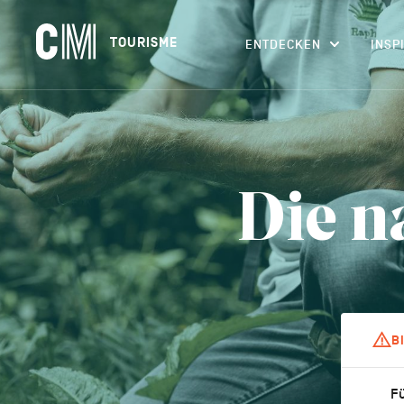
Navigation
CM
TOURISME
ENTDECKEN
INSP
principale
Tourisme
Suchen
DE
nach
einer
Aktivität,
einer
Unterkunft…
Die n
B
Fü