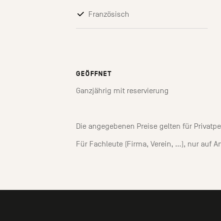
Französisch
GEÖFFNET
Ganzjährig mit reservierung
Die angegebenen Preise gelten für Privatp
Für Fachleute (Firma, Verein, ...), nur auf 