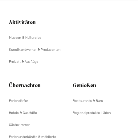
Aktivitäten
Navigation
tertiaire
Museen & Kulturerbe
Kunsthandwerker & Produzenten
Freizeit & Ausflüge
Übernachten
Genießen
Feriendörfer
Restaurants & Bars
Hotels & Gasthöfe
Regionalprodukte-Läden
Gästezimmer
Ferienunterkünfte & möblierte