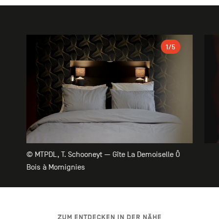
Galerie
1
/5
© MTPDL, T. Schooneyt — Gîte La Demoiselle Ô
Bois à Momignies
ZUM ENTDECKEN IN DER NÄHE