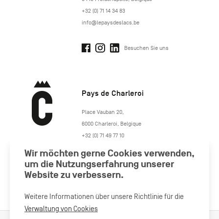
+32 (0) 71 14 34 83
info@lepaysdeslacs.be
Besuchen Sie uns
Pays de Charleroi
https://www.paysdecharleroi.be/
Place Vauban 20
,
6000
Charleroi
,
Belgique
+32 (0) 71 49 77 10
maison.tourisme@charleroi.be
Wir möchten gerne Cookies verwenden,
um die Nutzungserfahrung unserer
Website zu verbessern.
Besuchen Sie uns
Weitere Informationen über unsere Richtlinie für die
Verwaltung von Cookies