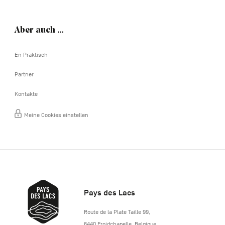
Aber auch …
En Praktisch
Partner
Kontakte
Meine Cookies einstellen
Pays des Lacs
http://www.lepaysdeslacs.be/
Route de la Plate Taille 99
,
6440
Froidchapelle
,
Belgique