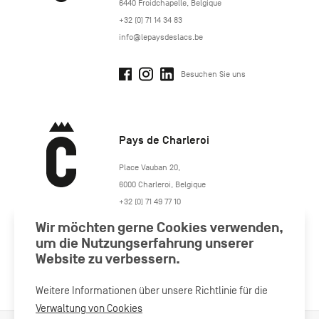
6440
Froidchapelle
,
Belgique
+32 (0) 71 14 34 83
info@lepaysdeslacs.be
Besuchen Sie uns
Pays de Charleroi
https://www.paysdecharleroi.be/
Place Vauban 20
,
6000
Charleroi
,
Belgique
+32 (0) 71 49 77 10
maison.tourisme@charleroi.be
Wir möchten gerne Cookies verwenden,
um die Nutzungserfahrung unserer
Besuchen Sie uns
Website zu verbessern.
Weitere Informationen über unsere Richtlinie für die
Verwaltung von Cookies