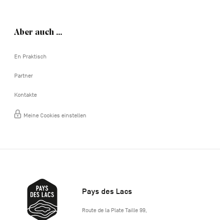
Aber auch …
En Praktisch
Partner
Kontakte
Meine Cookies einstellen
Pays des Lacs
http://www.lepaysdeslacs.be/
Route de la Plate Taille 99
,