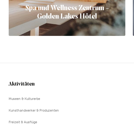
Spa und Wellness Zentrum -
Golden Lakes Hôtel
Aktivitäten
Navigation
tertiaire
Museen & Kulturerbe
Kunsthandwerker & Produzenten
Freizeit & Ausflüge