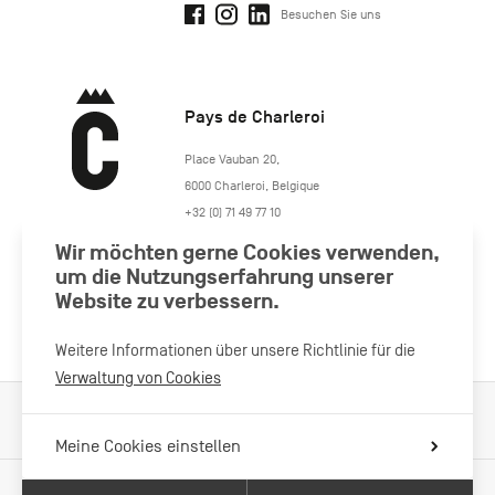
Besuchen Sie uns
Pays de Charleroi
https://www.paysdecharleroi.be/
Place Vauban 20
,
6000
Charleroi
,
Belgique
+32 (0) 71 49 77 10
maison.tourisme@charleroi.be
Wir möchten gerne Cookies verwenden,
um die Nutzungserfahrung unserer
Website zu verbessern.
Besuchen Sie uns
Weitere Informationen über unsere Richtlinie für die
Verwaltung von Cookies
Verarbeitung von Cookies
Impressum
Datenschutzrichtlinie
Meine Cookies einstellen