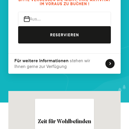
IM VORAUS ZU BUCHEN !
FR
NL
EN
Aus…
Navigation
RESERVIEREN
secondaire
Für weitere Informationen
stehen wir
Ihnen gerne zur Verfügung
Zeit für Wohlbefinden