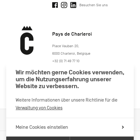
Besuchen Sie uns
Pays de Charleroi
https://www.paysdecharleroi.be/
Place Vauban 20
,
6000
Charleroi
,
Belgique
+32 (0) 71 49 77 10
maison.tourisme@charleroi.be
Wir möchten gerne Cookies verwenden,
um die Nutzungserfahrung unserer
Besuchen Sie uns
Website zu verbessern.
Weitere Informationen über unsere Richtlinie für die
Verwaltung von Cookies
Verarbeitung von Cookies
Impressum
Datenschutzrichtlinie
Meine Cookies einstellen