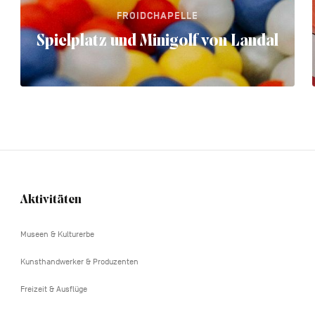
FROIDCHAPELLE
Spielplatz und Minigolf von Landal
Aktivitäten
Navigation
tertiaire
Museen & Kulturerbe
Kunsthandwerker & Produzenten
Freizeit & Ausflüge