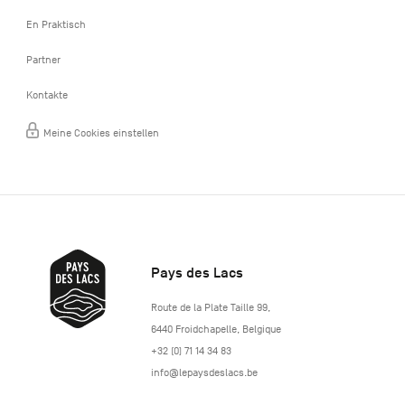
En Praktisch
Partner
Kontakte
Meine Cookies einstellen
Pays des Lacs
http://www.lepaysdeslacs.be/
Route de la Plate Taille 99
,
6440
Froidchapelle
,
Belgique
+32 (0) 71 14 34 83
info@lepaysdeslacs.be