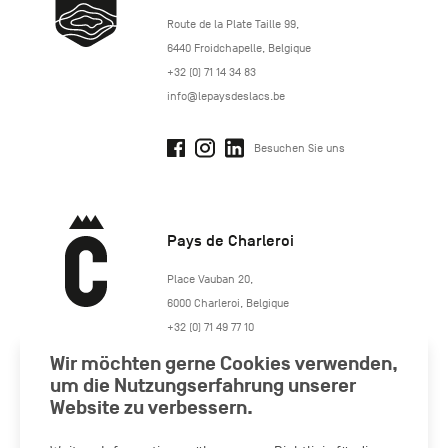
http://www.lepaysdeslacs.be/
Route de la Plate Taille 99
,
6440
Froidchapelle
,
Belgique
+32 (0) 71 14 34 83
info@lepaysdeslacs.be
Besuchen Sie uns
Pays de Charleroi
https://www.paysdecharleroi.be/
Place Vauban 20
,
6000
Charleroi
,
Belgique
+32 (0) 71 49 77 10
maison.tourisme@charleroi.be
Wir möchten gerne Cookies verwenden,
um die Nutzungserfahrung unserer
Website zu verbessern.
Besuchen Sie uns