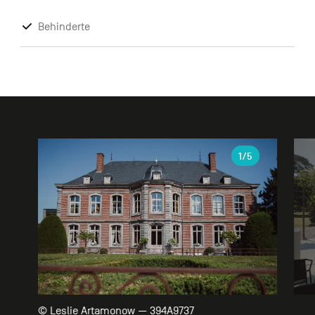
Behinderte
Galerie
1
/5
© Leslie Artamonow — 394A9737