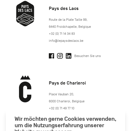
Pays des Lacs
http://www.lepaysdeslacs.be/
Route de la Plate Taille 99
,
6440
Froidchapelle
,
Belgique
+32 (0) 71 14 34 83
info@lepaysdeslacs.be
Besuchen Sie uns
Pays de Charleroi
https://www.paysdecharleroi.be/
Place Vauban 20
,
6000
Charleroi
,
Belgique
+32 (0) 71 49 77 10
maison.tourisme@charleroi.be
Wir möchten gerne Cookies verwenden,
um die Nutzungserfahrung unserer
Besuchen Sie uns