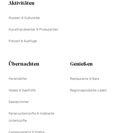
Aktivitäten
Navigation
tertiaire
Museen & Kulturerbe
Kunsthandwerker & Produzenten
Freizeit & Ausflüge
Übernachten
Genießen
Feriendörfer
Restaurants & Bars
Hotels & Gasthöfe
Regionalprodukte-Läden
Gästezimmer
Ferienunterkünfte & möblierte
Unterkünfte
Campingplätze & Plätze