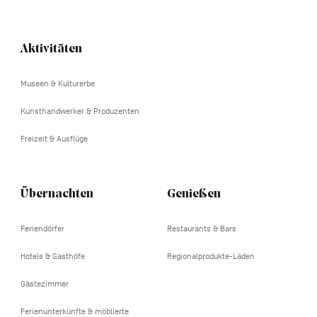
Aktivitäten
Navigation
tertiaire
Museen & Kulturerbe
Kunsthandwerker & Produzenten
Freizeit & Ausflüge
Übernachten
Genießen
Feriendörfer
Restaurants & Bars
Hotels & Gasthöfe
Regionalprodukte-Läden
Gästezimmer
Ferienunterkünfte & möblierte