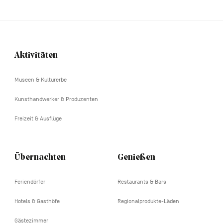
Aktivitäten
Navigation
tertiaire
Museen & Kulturerbe
Kunsthandwerker & Produzenten
Freizeit & Ausflüge
Übernachten
Genießen
Feriendörfer
Restaurants & Bars
Hotels & Gasthöfe
Regionalprodukte-Läden
Gästezimmer