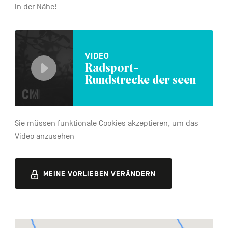
in der Nähe!
VIDEO
Radsport-
Das
Rundstrecke der seen
Video
abspielen
Sie müssen funktionale Cookies akzeptieren, um das
Video anzusehen
MEINE VORLIEBEN VERÄNDERN
Activités