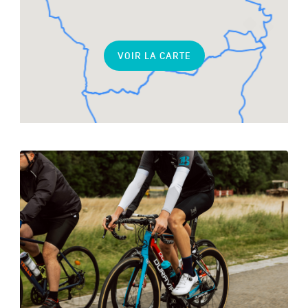
liées
VOIR LA CARTE
See
more