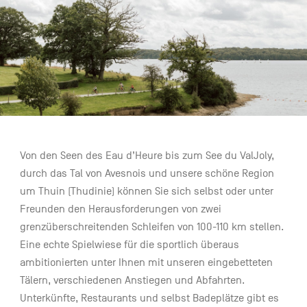
FR
NL
EN
Navigation
secondaire
description
Von den Seen des Eau d’Heure bis zum See du ValJoly,
durch das Tal von Avesnois und unsere schöne Region
um Thuin (Thudinie) können Sie sich selbst oder unter
Freunden den Herausforderungen von zwei
grenzüberschreitenden Schleifen von 100-110 km stellen.
Eine echte Spielwiese für die sportlich überaus
ambitionierten unter Ihnen mit unseren eingebetteten
Tälern, verschiedenen Anstiegen und Abfahrten.
Unterkünfte, Restaurants und selbst Badeplätze gibt es