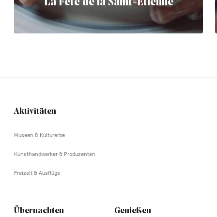
La Fête de la Saint-Etienne
Aktivitäten
Navigation
tertiaire
Museen & Kulturerbe
Kunsthandwerker & Produzenten
Freizeit & Ausflüge
Übernachten
Genießen