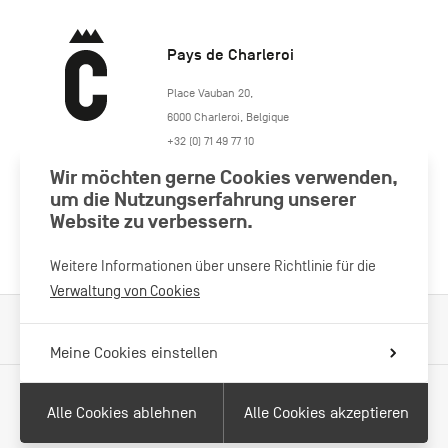
Pays de Charleroi
https://www.paysdecharleroi.be/
Place Vauban 20
,
6000
Charleroi
,
Belgique
+32 (0) 71 49 77 10
maison.tourisme@charleroi.be
Wir möchten gerne Cookies verwenden,
um die Nutzungserfahrung unserer
Besuchen Sie uns
Website zu verbessern.
Weitere Informationen über unsere Richtlinie für die
Verwaltung von Cookies
Verarbeitung von Cookies
Impressum
Datenschutzrichtlinie
Meine Cookies einstellen
Alle Cookies ablehnen
Alle Cookies akzeptieren
Mit Unterstützung von