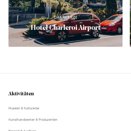
CHARLEROI
Hotel Charleroi Airport
Aktivitäten
Navigation
tertiaire
Museen & Kulturerbe
Kunsthandwerker & Produzenten
Freizeit & Ausflüge