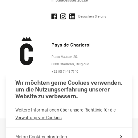
info@lepaysdeslacs.be
Besuchen Sie uns
Pays de Charleroi
https://www.paysdecharleroi.be/
Place Vauban 20
,
6000
Charleroi
,
Belgique
+32 (0) 71 49 77 10
maison.tourisme@charleroi.be
Wir möchten gerne Cookies verwenden,
um die Nutzungserfahrung unserer
Besuchen Sie uns
Website zu verbessern.
Weitere Informationen über unsere Richtlinie für die
Verwaltung von Cookies
Verarbeitung von Cookies
Impressum
Datenschutzrichtlinie
Meine Cookies einstellen